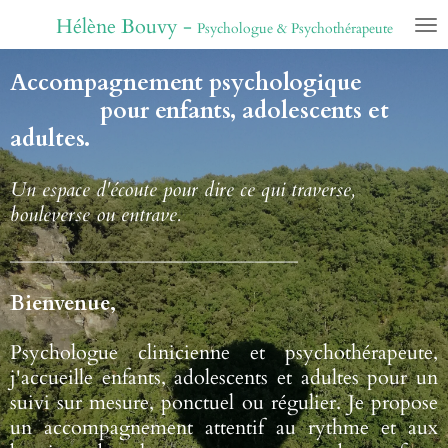
Passer
Hélène Bouvy -
P
sychologue & Psychothérapeute
au
contenu
Accompagnement psychologique
principal
pour enfants, adolescents et
adultes.
Un espace d'écoute pour dire ce qui traverse,
bouleverse ou entrave.
____________________________________
Bienvenue,
Psychologue clinicienne et psychothérapeute,
j'accueille enfants, adolescents et adultes pour un
suivi sur mesure, ponctuel ou régulier. Je propose
un accompagnement attentif au rythme et aux