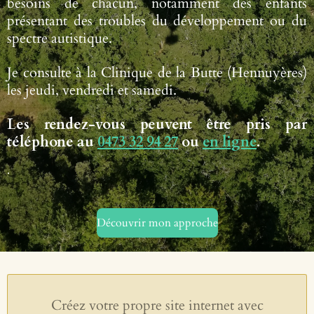
besoins de chacun, notamment des enfants
présentant des troubles du développement ou du
spectre autistique.
Je consulte à la Clinique de la Butte (Hennuyères)
les jeudi, vendredi et samedi.
Les rendez-vous peuvent être pris par
téléphone au
0473 32 94 27
ou
en ligne
.
.
Découvrir mon approche
Créez votre propre site internet avec