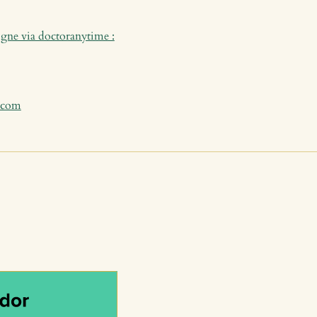
igne via doctoranytime :
.com