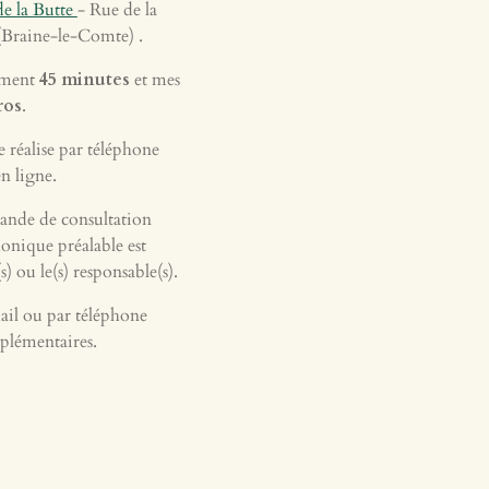
e la Butte
- Rue de la
(Braine-le-Comte) .
ement
45 minutes
et mes
ros
.
e réalise par téléphone
n ligne.
ande de consultation
onique préalable est
s) ou le(s) responsable(s).
mail ou par téléphone
plémentaires.